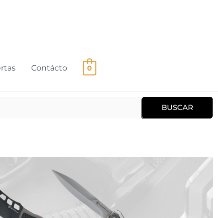
rtas
Contácto
0
BUSCAR