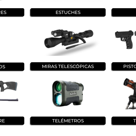
ES
ESTUCHES
MIRAS TELESCÓPICAS
PIST
OS
RE
TELÉMETROS