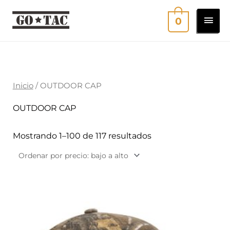
Ir
MEN
0
al
contenido
PRI
Ordenado
por
precio:
bajo
a
Inicio
/ OUTDOOR CAP
alto
OUTDOOR CAP
Mostrando 1–100 de 117 resultados