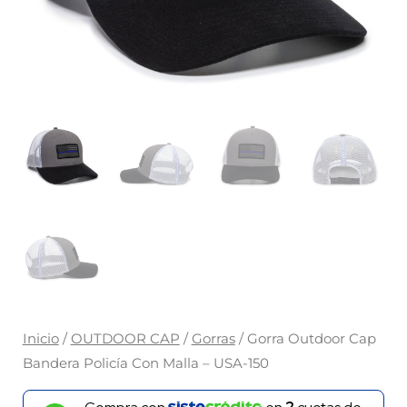
cantidad
Inicio
/
OUTDOOR CAP
/
Gorras
/ Gorra Outdoor Cap
Bandera Policía Con Malla – USA-150