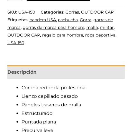
SKU:
USA-150
Categorías:
Gorras
,
OUTDOOR CAP
Etiquetas:
bandera USA
,
cachucha
,
Gorra
,
gorras de
marca
,
gorras de marca para hombre
,
malla
,
militar
,
OUTDOOR CAP
,
regalo para hombre
,
ropa deportiva
,
USA-150
Descripción
Corona redonda profesional
Lienzo cepillado pesado
Paneles traseros de malla
Estructurado
Puntada plana
Precurva leve