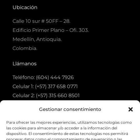
e
t
t
t
t
b
a
s
s
u
Ubicación
o
g
a
a
b
o
r
p
p
e
k
a
p
p
Calle 10 sur # 50FF – 28.
-
m
f
Edificio Primer Plano – Ofi. 303.
Medellín, Antioquia.
Colombia.
Llámanos
Teléfono: (604) 444 7926
Celular 1: (+57) 317 658 0771
Celular 2: (+57) 315 660 8501
Gestionar consentimiento
Visita
Para ofrecer las mejores experiencias, utilizamos tecnologías como
Tienda
las cookies para almacenar y/o acceder a la información del
Ofertas
dispositivo. El consentimiento de estas tecnologías nos permitirá
procesar datos como el comportamiento de navegación o las