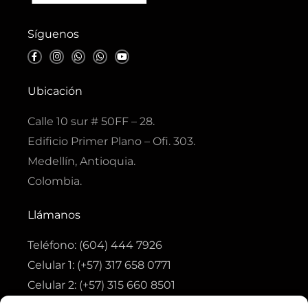
Síguenos
F
I
W
W
Y
a
n
h
h
o
c
s
a
a
u
e
t
t
t
t
b
a
s
s
u
Ubicación
o
g
a
a
b
o
r
p
p
e
k
a
p
p
Calle 10 sur # 50FF – 28.
-
m
f
Edificio Primer Plano – Ofi. 303.
Medellín, Antioquia.
Colombia.
Llámanos
Teléfono: (604) 444 7926
Celular 1: (+57) 317 658 0771
Celular 2: (+57) 315 660 8501