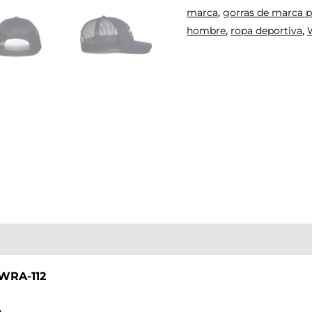
marca
,
gorras de marca 
hombre
,
ropa deportiva
,
WRA-112