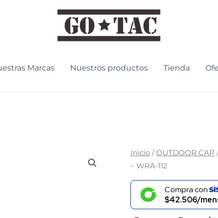
estras Marcas
Nuestros productos
Tienda
Ofe
Gorra
Inicio
/
OUTDOOR CAP
– WRA-112
Outdoor
Cap
Compra con
Wrangler
$42.506/mens
Azul