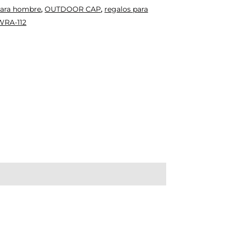
para hombre
,
OUTDOOR CAP
,
regalos para
WRA-112