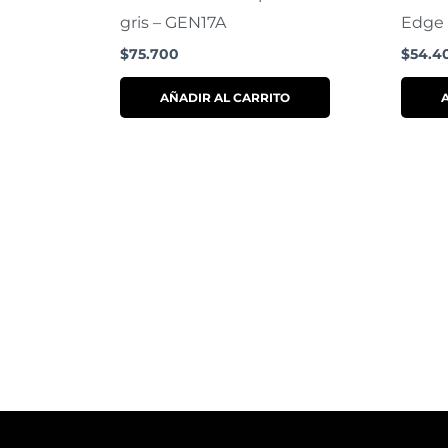
gris – GEN17A
Edge 
$
75.700
$
54.4
AÑADIR AL CARRITO