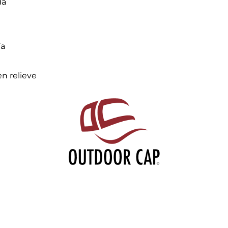
da
ía
n relieve