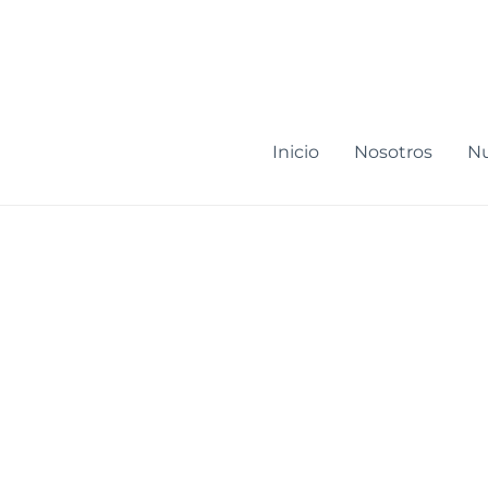
Ir
al
contenido
Inicio
Nosotros
Nu