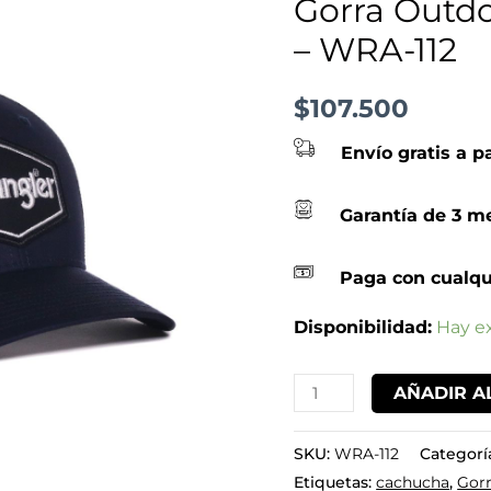
Gorra Outdo
-
– WRA-112
WRA-
112
$
107.500
cantidad
Envío gratis a p
Garantía de 3 me
Paga con cualqu
Disponibilidad:
Hay ex
AÑADIR A
SKU:
WRA-112
Categorí
Etiquetas:
cachucha
,
Gor