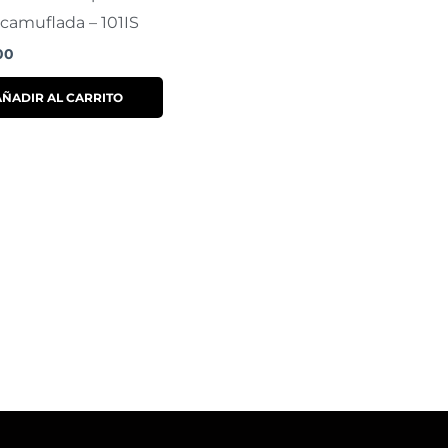
camuflada – 101IS
00
AÑADIR AL CARRITO