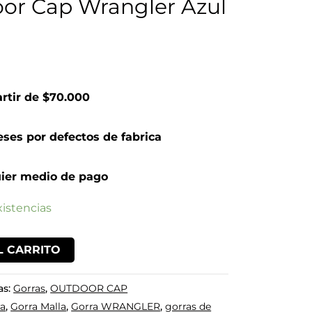
or Cap Wrangler Azul
artir de $70.000
ses por defectos de fabrica
ier medio de pago
istencias
L CARRITO
as:
Gorras
,
OUTDOOR CAP
ra
,
Gorra Malla
,
Gorra WRANGLER
,
gorras de