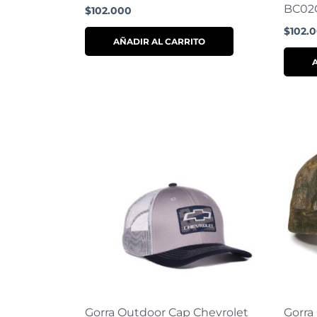
BC02
$
102.000
$
102.
AÑADIR AL CARRITO
Gorra Outdoor Cap Chevrolet
Gorra