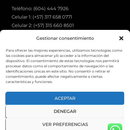
Teléfono: (604) 444 7926
Celular 1: (+57) 317 658 0771
Celular 2: (+57) 315 660 8501
Gestionar consentimiento
Visita
Para ofrecer las mejores experiencias, utilizamos tecnologías como
Tienda
las cookies para almacenar y/o acceder a la información del
Ofertas
dispositivo. El consentimiento de estas tecnologías nos permitirá
procesar datos como el comportamiento de navegación o las
Aviso de privacidad
identificaciones únicas en este sitio. No consentir o retirar el
consentimiento, puede afectar negativamente a ciertas
Política de tratamiento de datos personales
características y funciones.
ACEPTAR
DENEGAR
© GO-TAC 2026. Todos los derechos reservados
VER PREFERENCIAS