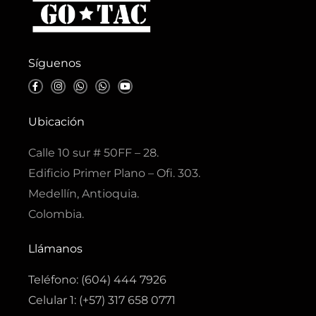
Síguenos
F
I
W
W
Y
a
n
h
h
o
c
s
a
a
u
e
t
t
t
t
b
a
s
s
u
Ubicación
o
g
a
a
b
o
r
p
p
e
k
a
p
p
Calle 10 sur # 50FF – 28.
-
m
f
Edificio Primer Plano – Ofi. 303.
Medellín, Antioquia.
Colombia.
Llámanos
Teléfono: (604) 444 7926
Celular 1: (+57) 317 658 0771