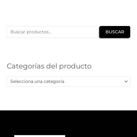
B
u
BUSCAR
s
c
a
r
Categorías del producto
p
o
Selecciona una categoría
r
: