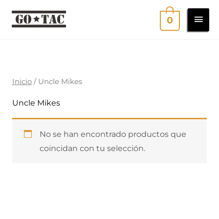
Ir
MEN
0
al
contenido
PRI
Inicio
/ Uncle Mikes
Uncle Mikes
No se han encontrado productos que
coincidan con tu selección.