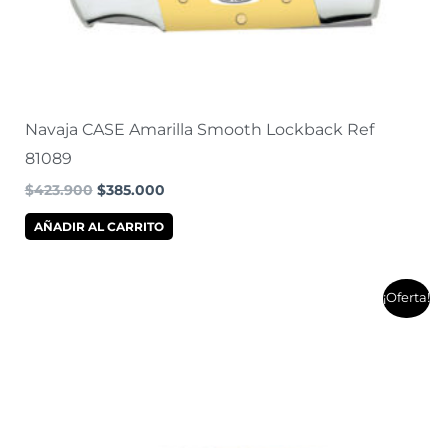
Navaja CASE Amarilla Smooth Lockback Ref
81089
$
423.900
$
385.000
AÑADIR AL CARRITO
El
El
¡Oferta!
precio
precio
original
actual
era:
es:
$438.900.
$397.900.