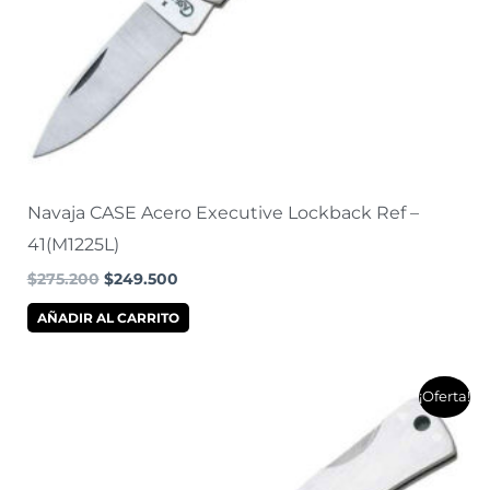
Navaja CASE Acero Executive Lockback Ref –
41(M1225L)
$
275.200
$
249.500
AÑADIR AL CARRITO
El
El
¡Oferta!
precio
precio
original
actual
era:
es:
$277.300.
$250.900.