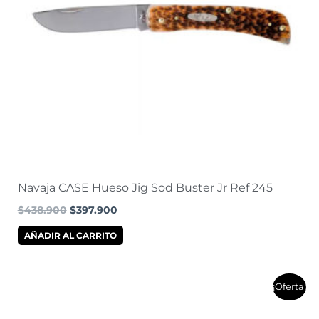
Navaja CASE Hueso Jig Sod Buster Jr Ref 245
$
438.900
$
397.900
AÑADIR AL CARRITO
El
El
¡Oferta!
precio
precio
original
actual