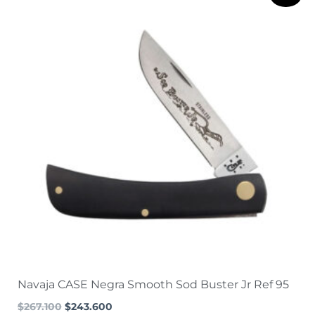
precio
precio
original
actual
era:
es:
$267.100.
$243.600.
Navaja CASE Negra Smooth Sod Buster Jr Ref 95
$
267.100
$
243.600