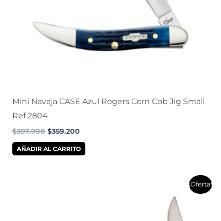
Mini Navaja CASE Azul Rogers Corn Cob Jig Small
Ref 2804
$
397.900
$
359.200
AÑADIR AL CARRITO
El
El
¡Oferta!
precio
precio
original
actual
era:
es:
$408.400.
$368.000.