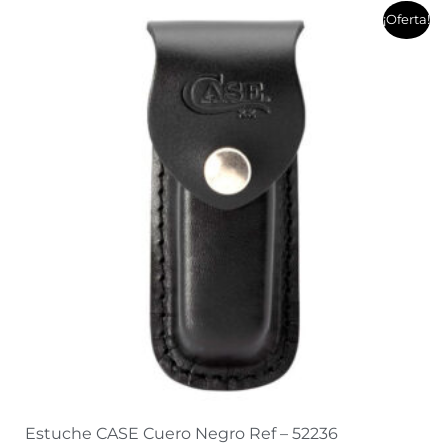
El
El
¡Oferta!
precio
precio
original
actual
era:
es:
$97.400.
$91.900.
Estuche CASE Cuero Negro Ref – 52236