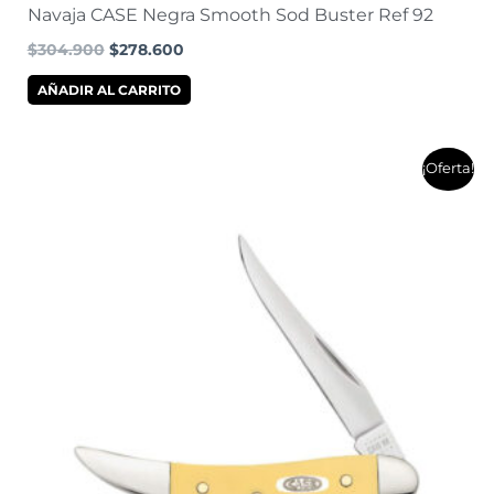
Navaja CASE Negra Smooth Sod Buster Ref 92
$
304.900
$
278.600
AÑADIR AL CARRITO
El
El
¡Oferta!
precio
precio
original
actual
era:
es:
$326.500.
$295.600.