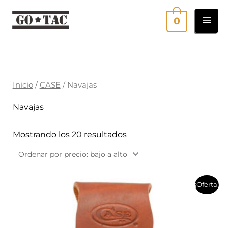
Ir
MEN
0
al
contenido
PRI
Ordenado
por
precio:
bajo
a
Inicio
/
CASE
/ Navajas
alto
Navajas
Mostrando los 20 resultados
El
El
¡Oferta!
precio
precio
original
actual
era:
es:
$74.400.
$67.100.