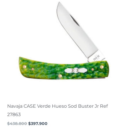
era:
es:
$438.800.
$397.900.
Navaja CASE Verde Hueso Sod Buster Jr Ref
27863
$
438.800
$
397.900