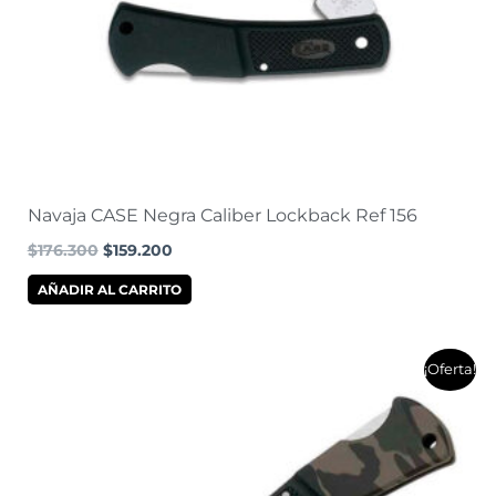
Navaja CASE Negra Caliber Lockback Ref 156
$
176.300
$
159.200
AÑADIR AL CARRITO
El
El
¡Oferta!
precio
precio
original
actual
era:
es:
$178.500.
$163.000.