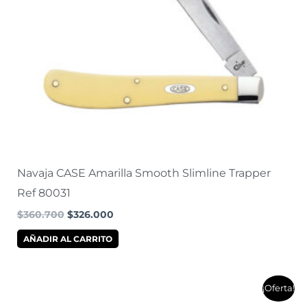
Navaja CASE Amarilla Smooth Slimline Trapper
Ref 80031
$
360.700
$
326.000
AÑADIR AL CARRITO
El
El
¡Oferta!
precio
precio