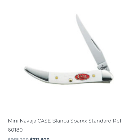
original
actual
era:
es:
$368.200.
$331.600.
Mini Navaja CASE Blanca Sparxx Standard Ref
60180
$
368.200
$
331.600