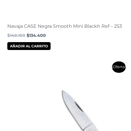
Navaja CASE Negra Smooth Mini Blackh Ref – 253
$
148.100
$
134.400
AÑADIR AL CARRITO
El
El
¡Oferta!
precio
precio
original
actual
era:
es:
$176.300.
$159.200.