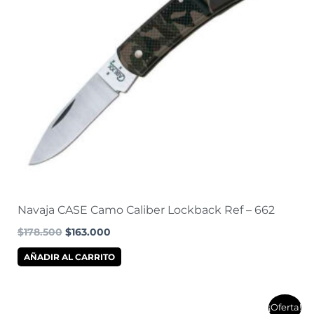
Navaja CASE Camo Caliber Lockback Ref – 662
$
178.500
$
163.000
AÑADIR AL CARRITO
El
El
¡Oferta!