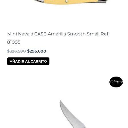
Mini Navaja CASE Amarilla Smooth Small Ref
81095
$
326.500
$
295.600
AÑADIR AL CARRITO
El
El
¡Oferta!
precio
precio
original
actual
era:
es:
$360.700.
$326.000.