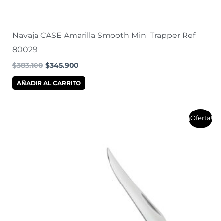
Navaja CASE Amarilla Smooth Mini Trapper Ref
80029
$
383.100
$
345.900
AÑADIR AL CARRITO
El
El
¡Oferta!
precio
precio
original
actual
era:
es:
$397.900.
$359.200.