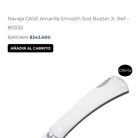
Navaja CASE Amarilla Smooth Sod Buster Jr. Ref –
80032
$
267.800
$
243.600
AÑADIR AL CARRITO
El
El
¡Oferta!
precio
precio
original
actual
era:
es:
$275.200.
$249.500.