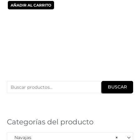
AÑADIR AL CARRITO
B
u
BUSCAR
s
c
a
r
Categorías del producto
p
o
Navajas
×