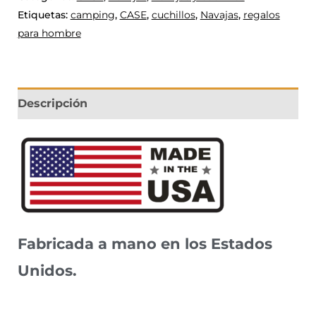
Etiquetas:
camping
,
CASE
,
cuchillos
,
Navajas
,
regalos
para hombre
Descripción
Fabricada a mano en los Estados
Unidos.