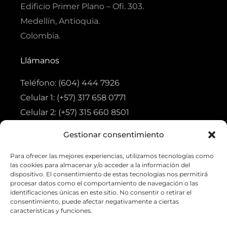
Edificio Primer Plano – Ofi. 303.
Medellín, Antioquia.
Colombia.
Llámanos
Teléfono: (604) 444 7926
Celular 1: (+57) 317 658 0771
Celular 2: (+57) 315 660 8501
Gestionar consentimiento
Visita
Para ofrecer las mejores experiencias, utilizamos tecnologías como
Tienda
las cookies para almacenar y/o acceder a la información del
Ofertas
dispositivo. El consentimiento de estas tecnologías nos permitirá
procesar datos como el comportamiento de navegación o las
Aviso de privacidad
identificaciones únicas en este sitio. No consentir o retirar el
consentimiento, puede afectar negativamente a ciertas
Política de tratamiento de datos personales
características y funciones.