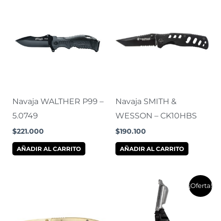
Navaja WALTHER P99 –
Navaja SMITH &
5.0749
WESSON – CK10HBS
$
221.000
$
190.100
AÑADIR AL CARRITO
AÑADIR AL CARRITO
El
El
¡Oferta!
precio
precio
original
actual
era:
es:
$477.900.
$261.900.