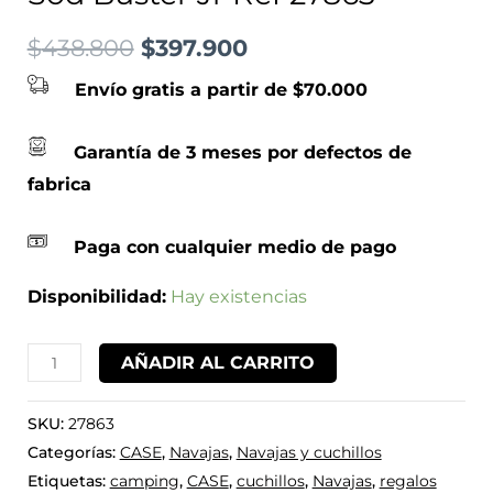
$
438.800
$
397.900
Envío gratis a partir de $70.000
Garantía de 3 meses por defectos de
fabrica
Paga con cualquier medio de pago
Disponibilidad:
Hay existencias
AÑADIR AL CARRITO
SKU:
27863
Categorías:
CASE
,
Navajas
,
Navajas y cuchillos
Etiquetas:
camping
,
CASE
,
cuchillos
,
Navajas
,
regalos