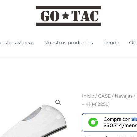
estras Marcas
Nuestros productos
Tienda
Ofe
Navaja
Inicio
/
CASE
/
Navajas
/
El
– 41(M1225L)
CASE
preci
Acero
Compra con
origin
Executive
$50.714/mens
Lockback
era: