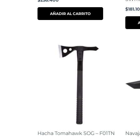
$
258.400
$
181.1
AÑADIR AL CARRITO
Hacha Tomahawk SOG – F01TN
Navaj