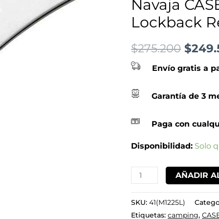
Navaja CASE
Ref
$275.
Lockback Re
-
41(M1225L)
$
275.200
$
249.
cantidad
Envío gratis a p
Garantía de 3 me
Paga con cualqu
Disponibilidad:
Solo 
AÑADIR A
SKU:
41(M1225L)
Catego
Etiquetas:
camping
,
CAS