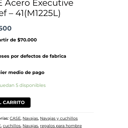
 Acero Executive
200.
$249.500.
f – 41(M1225L)
500
artir de $70.000
ses por defectos de fabrica
ier medio de pago
quedan 5 disponibles
L CARRITO
rías:
CASE
,
Navajas
,
Navajas y cuchillos
E
,
cuchillos
,
Navajas
,
regalos para hombre