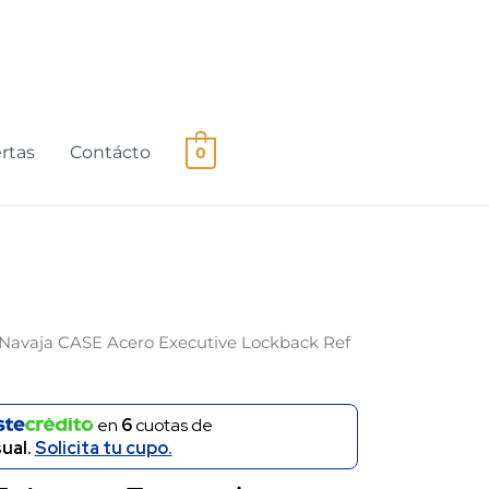
rtas
Contácto
0
 Navaja CASE Acero Executive Lockback Ref
El
o
precio
en
6
cuotas de
al
actual
ual.
Solicita tu cupo.
es: