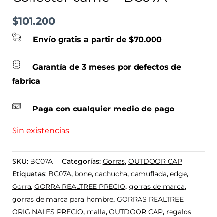
$
101.200
Envío gratis a partir de $70.000
Garantía de 3 meses por defectos de
fabrica
Paga con cualquier medio de pago
Sin existencias
SKU:
BC07A
Categorías:
Gorras
,
OUTDOOR CAP
Etiquetas:
BC07A
,
bone
,
cachucha
,
camuflada
,
edge
,
Gorra
,
GORRA REALTREE PRECIO
,
gorras de marca
,
gorras de marca para hombre
,
GORRAS REALTREE
ORIGINALES PRECIO
,
malla
,
OUTDOOR CAP
,
regalos