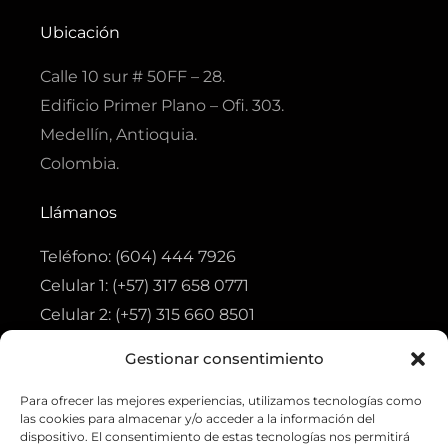
c
s
a
a
u
e
t
t
t
t
b
a
s
s
u
Ubicación
o
g
a
a
b
o
r
p
p
e
k
a
p
p
Calle 10 sur # 50FF – 28.
-
m
f
Edificio Primer Plano – Ofi. 303.
Medellín, Antioquia.
Colombia.
Llámanos
Teléfono: (604) 444 7926
Celular 1: (+57) 317 658 0771
Celular 2: (+57) 315 660 8501
Gestionar consentimiento
Visita
Para ofrecer las mejores experiencias, utilizamos tecnologías como
Tienda
las cookies para almacenar y/o acceder a la información del
Ofertas
dispositivo. El consentimiento de estas tecnologías nos permitirá