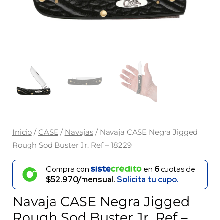
Inicio
/
CASE
/
Navajas
/ Navaja CASE Negra Jigged
Rough Sod Buster Jr. Ref – 18229
Compra con
en
6
cuotas de
$52.970/mensual.
Solicita tu cupo.
Navaja CASE Negra Jigged
Rough Sod Buster Jr. Ref –