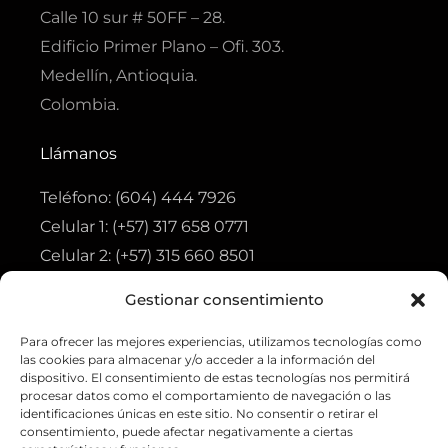
k
a
p
p
Calle 10 sur # 50FF – 28.
-
m
f
Edificio Primer Plano – Ofi. 303.
Medellín, Antioquia.
Colombia.
Llámanos
Teléfono: (604) 444 7926
Celular 1: (+57) 317 658 0771
Celular 2: (+57) 315 660 8501
Gestionar consentimiento
Visita
Para ofrecer las mejores experiencias, utilizamos tecnologías como
Tienda
las cookies para almacenar y/o acceder a la información del
Ofertas
dispositivo. El consentimiento de estas tecnologías nos permitirá
procesar datos como el comportamiento de navegación o las
Aviso de privacidad
identificaciones únicas en este sitio. No consentir o retirar el
consentimiento, puede afectar negativamente a ciertas
Política de tratamiento de datos personales