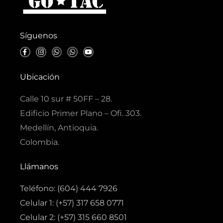
Síguenos
F
I
W
W
Y
a
n
h
h
o
c
s
a
a
u
e
t
t
t
t
b
a
s
s
u
Ubicación
o
g
a
a
b
o
r
p
p
e
k
a
p
p
Calle 10 sur # 50FF – 28.
-
m
f
Edificio Primer Plano – Ofi. 303.
Medellín, Antioquia.
Colombia.
Llámanos
Teléfono: (604) 444 7926
Celular 1: (+57) 317 658 0771
Celular 2: (+57) 315 660 8501