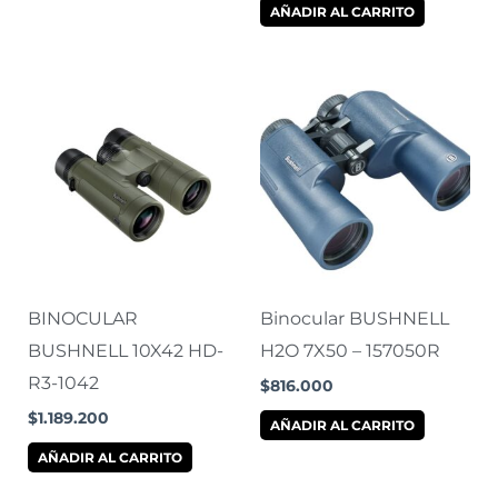
página
AÑADIR AL CARRITO
de
producto
BINOCULAR
Binocular BUSHNELL
BUSHNELL 10X42 HD-
H2O 7X50 – 157050R
R3-1042
$
816.000
$
1.189.200
AÑADIR AL CARRITO
AÑADIR AL CARRITO