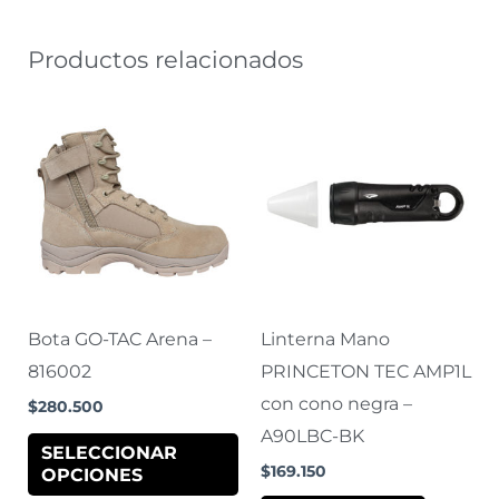
Productos relacionados
Este
producto
tiene
múltiples
variantes.
Las
opciones
se
Bota GO-TAC Arena –
Linterna Mano
pueden
816002
PRINCETON TEC AMP1L
elegir
con cono negra –
$
280.500
en
A90LBC-BK
SELECCIONAR
la
$
169.150
OPCIONES