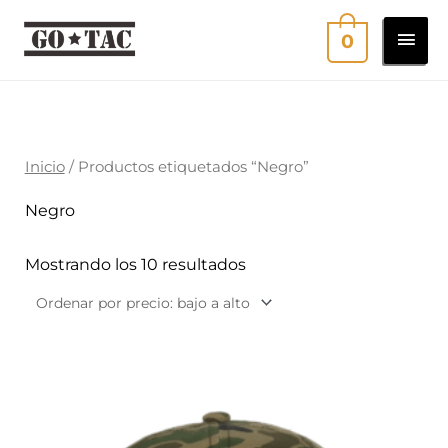
Ir
MEN
0
al
contenido
PRI
Ordenado
por
precio:
bajo
a
Inicio
/ Productos etiquetados “Negro”
alto
Negro
Mostrando los 10 resultados