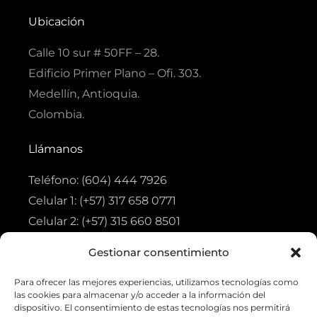
e
t
t
t
t
b
a
s
s
u
Ubicación
o
g
a
a
b
o
r
p
p
e
k
a
p
p
Calle 10 sur # 50FF – 28.
-
m
f
Edificio Primer Plano – Ofi. 303.
Medellín, Antioquia.
Colombia.
Llámanos
Teléfono: (604) 444 7926
Celular 1: (+57) 317 658 0771
Celular 2: (+57) 315 660 8501
Gestionar consentimiento
Visita
Para ofrecer las mejores experiencias, utilizamos tecnologías como
Tienda
las cookies para almacenar y/o acceder a la información del
Ofertas
dispositivo. El consentimiento de estas tecnologías nos permitirá