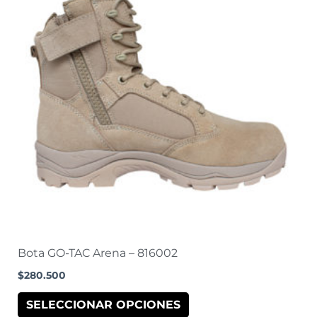
tiene
múltiples
variantes.
Las
opciones
se
pueden
elegir
en
la
página
de
producto
Bota GO-TAC Arena – 816002
$
280.500
SELECCIONAR OPCIONES