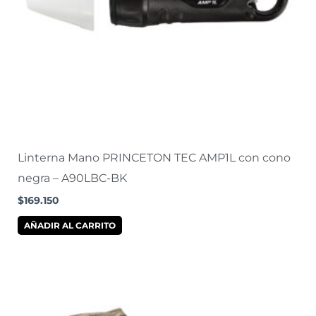
Linterna Mano PRINCETON TEC AMP1L con cono
negra – A90LBC-BK
$
169.150
AÑADIR AL CARRITO
Este
producto