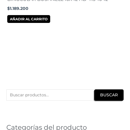
$
1.189.200
AÑADIR AL CARRITO
B
u
BUSCAR
s
c
a
r
Categorías del producto