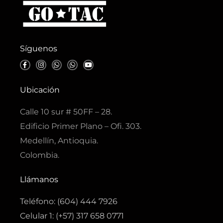
Síguenos
F
I
W
W
Y
a
n
h
h
o
c
s
a
a
u
e
t
t
t
t
b
a
s
s
u
Ubicación
o
g
a
a
b
o
r
p
p
e
k
a
p
p
Calle 10 sur # 50FF – 28.
-
m
f
Edificio Primer Plano – Ofi. 303.
Medellín, Antioquia.
Colombia.
Llámanos
Teléfono: (604) 444 7926
Celular 1: (+57) 317 658 0771