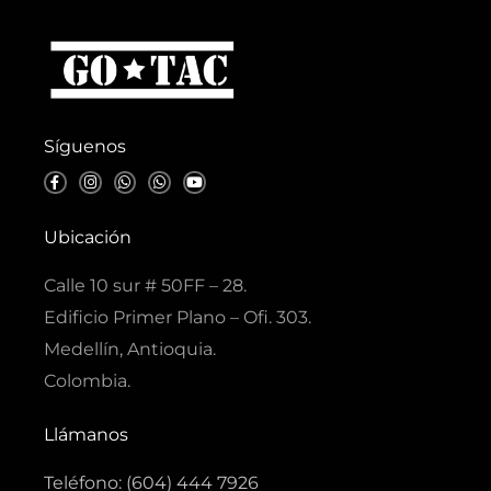
Síguenos
F
I
W
W
Y
a
n
h
h
o
c
s
a
a
u
e
t
t
t
t
b
a
s
s
u
Ubicación
o
g
a
a
b
o
r
p
p
e
k
a
p
p
Calle 10 sur # 50FF – 28.
-
m
f
Edificio Primer Plano – Ofi. 303.
Medellín, Antioquia.
Colombia.
Llámanos
Teléfono: (604) 444 7926