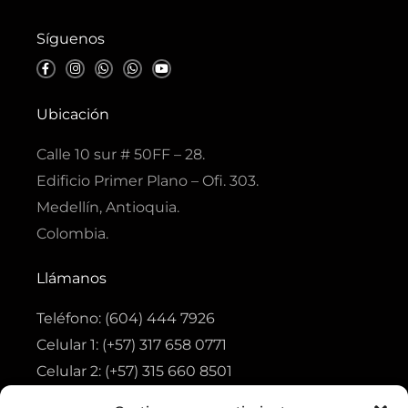
Síguenos
F
I
W
W
Y
a
n
h
h
o
c
s
a
a
u
e
t
t
t
t
b
a
s
s
u
Ubicación
o
g
a
a
b
o
r
p
p
e
k
a
p
p
Calle 10 sur # 50FF – 28.
-
m
f
Edificio Primer Plano – Ofi. 303.
Medellín, Antioquia.
Colombia.
Llámanos
Teléfono: (604) 444 7926
Celular 1: (+57) 317 658 0771
Celular 2: (+57) 315 660 8501