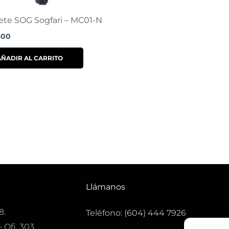
te SOG Sogfari – MC01-N
400
AÑADIR AL CARRITO
Llámanos
8.
Teléfono: (604) 444 7926
 Ofi. 303.