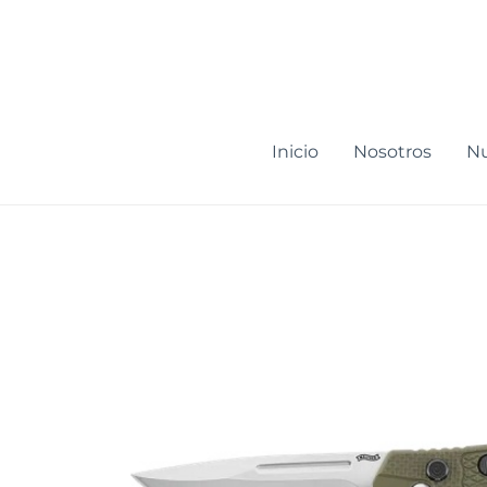
Ir
al
contenido
Inicio
Nosotros
Nu