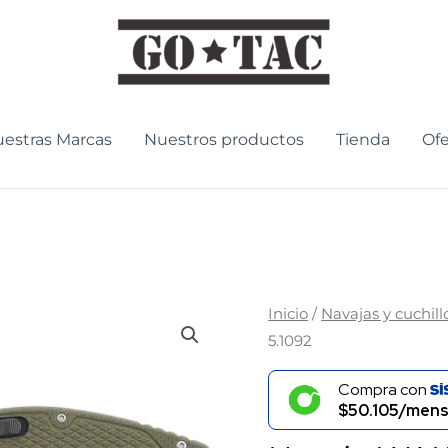
estras Marcas
Nuestros productos
Tienda
Ofe
Navaja
Inicio
/
Navajas y cuchill
5.1092
WALTHER
Autotac
Compra con
2
$50.105/mens
Verde