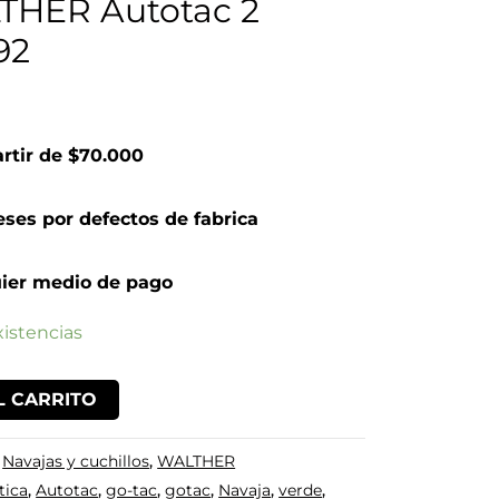
THER Autotac 2
92
artir de $70.000
ses por defectos de fabrica
ier medio de pago
istencias
L CARRITO
:
Navajas y cuchillos
,
WALTHER
tica
,
Autotac
,
go-tac
,
gotac
,
Navaja
,
verde
,