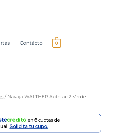
rtas
Contácto
0
os
/ Navaja WALTHER Autotac 2 Verde –
en
6
cuotas de
ual.
Solicita tu cupo.