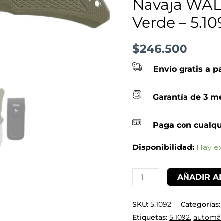
Navaja WAL
-
Verde – 5.10
5.1092
cantidad
$
246.500
Envío gratis a p
Garantía de 3 me
Paga con cualqu
Disponibilidad:
Hay ex
AÑADIR A
SKU:
5.1092
Categorías
Etiquetas:
5.1092
,
automá