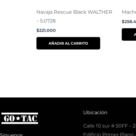
Navaja Rescue Black WALTHER
Mache
– 5.0728
$
258.
$
221.000
AÑADIR AL CARRITO
Ubicación
Calle 10 sur # 50FF – 2
Edificio Primer Plano –
Síguenos