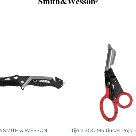
El
El
precio
precio
original
actual
era:
es:
$477.900.
$261.900.
ja SMITH & WESSON
Tijera SOG Multiusos Rojo –