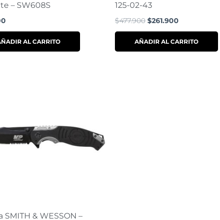
te – SW608S
125-02-43
00
$
477.900
$
261.900
AÑADIR AL CARRITO
AÑADIR AL CARRITO
a SMITH & WESSON –