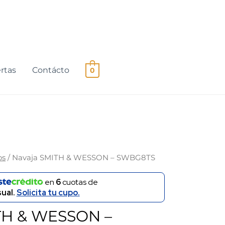
rtas
Contácto
0
os
/ Navaja SMITH & WESSON – SWBG8TS
en
6
cuotas de
ual.
Solicita tu cupo.
TH & WESSON –