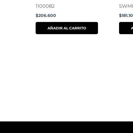
1100082
SWMP
$
206.600
$
181.1
AÑADIR AL CARRITO