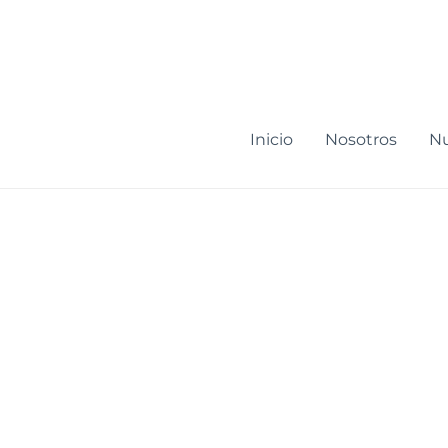
Ir
al
contenido
Inicio
Nosotros
Nu