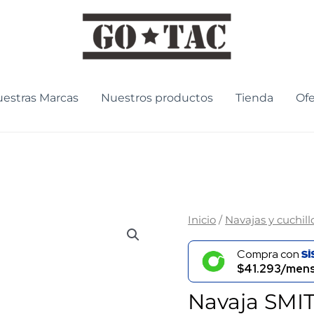
estras Marcas
Nuestros productos
Tienda
Ofe
Inicio
/
Navajas y cuchill
Compra con
$41.293/mens
Navaja SMI