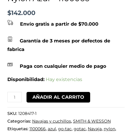
$
142.000
Envío gratis a partir de $70.000
Garantía de 3 meses por defectos de
fabrica
Paga con cualquier medio de pago
Disponibilidad:
Hay existencias
AÑADIR AL CARRITO
SKU:
1208417-1
Categorías:
Navajas y cuchillos
,
SMITH & WESSON
Etiquetas:
1100066
,
azul
,
go-tac
,
gotac
,
Navaja
,
nylon
,