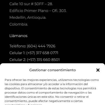
k
a
p
p
Calle 10 sur # 50FF – 28.
-
m
f
Edificio Primer Plano – Ofi. 303.
Medellín, Antioquia.
Colombia.
Llámanos
Teléfono: (604) 444 7926
Celular 1: (+57) 317 658 0771
Celular 2: (+57) 315 660 8501
Gestionar consentimiento
Visita
Para ofrecer las mejores experiencias, utilizamos tecnologías como
Tienda
las cookies para almacenar y/o acceder a la información del
Ofertas
dispositivo. El consentimiento de estas tecnologías nos permitirá
procesar datos como el comportamiento de navegación o las
Aviso de privacidad
identificaciones únicas en este sitio. No consentir o retirar el
consentimiento, puede afectar negativamente a ciertas
Política de tratamiento de datos personales