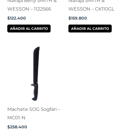
Navaja Benji SMITH &
Navaja SMITH &
WESSON – 1122566
WESSON – CK110GL
$
122.400
$
159.800
AÑADIR AL CARRITO
AÑADIR AL CARRITO
Machete SOG Sogfari –
MC01-N
$
258.400