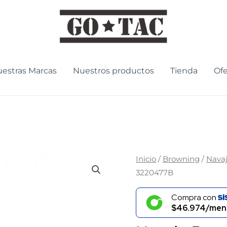
estras Marcas
Nuestros productos
Tienda
Ofe
Inicio
/
Browning
/
Nava
3220477B
Compra con
$46.974/men