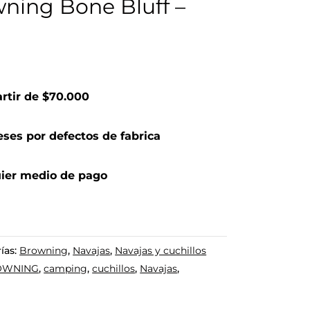
ning Bone Bluff –
artir de $70.000
ses por defectos de fabrica
ier medio de pago
ías:
Browning
,
Navajas
,
Navajas y cuchillos
OWNING
,
camping
,
cuchillos
,
Navajas
,