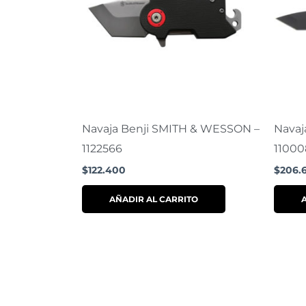
Navaja Benji SMITH & WESSON –
Navaj
1122566
11000
$
122.400
$
206.
AÑADIR AL CARRITO