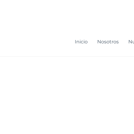
Ir
al
contenido
Inicio
Nosotros
Nu