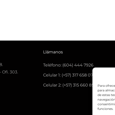
Llámanos
8.
Teléfono: (604) 444 7926
 Ofi. 303.
Celular 1: (+57) 317 658 0771
Celular 2: (+57) 315 660 8501
Para ofrece
para almace
de estas t
navegación 
consentimie
funciones.