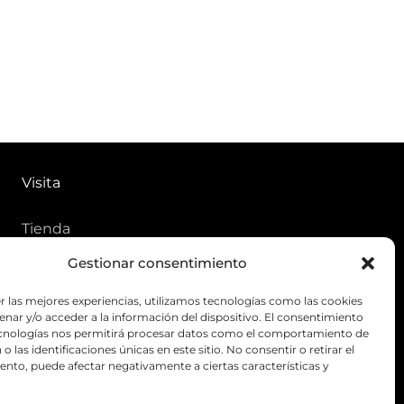
Visita
Tienda
Gestionar consentimiento
Ofertas
Aviso de privacidad
r las mejores experiencias, utilizamos tecnologías como las cookies
nar y/o acceder a la información del dispositivo. El consentimiento
Política de tratamiento de
ecnologías nos permitirá procesar datos como el comportamiento de
o las identificaciones únicas en este sitio. No consentir o retirar el
datos personales
nto, puede afectar negativamente a ciertas características y