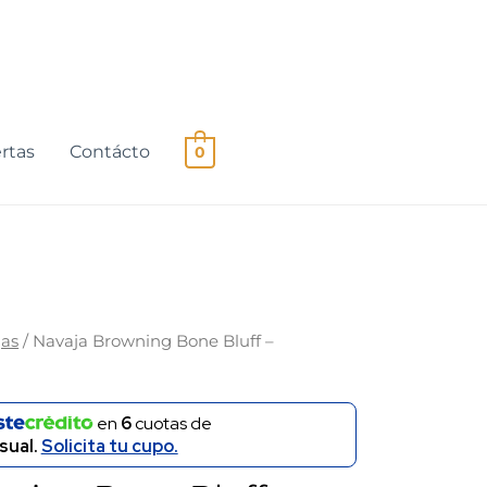
rtas
Contácto
0
jas
/ Navaja Browning Bone Bluff –
en
6
cuotas de
sual.
Solicita tu cupo.