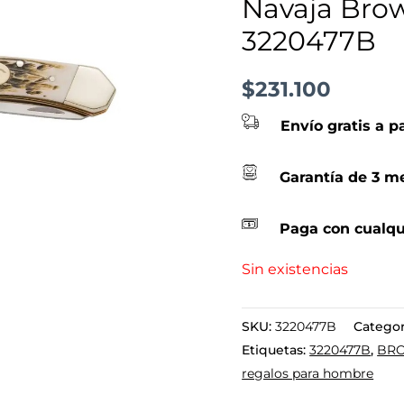
Navaja Brow
3220477B
$
231.100
Envío gratis a p
Garantía de 3 me
Paga con cualqu
Sin existencias
SKU:
3220477B
Categor
Etiquetas:
3220477B
,
BR
regalos para hombre