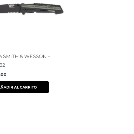
a SMITH & WESSON –
82
600
AÑADIR AL CARRITO