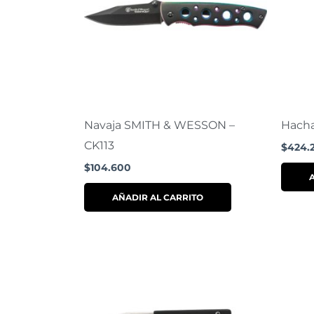
Navaja SMITH & WESSON –
Hach
CK113
$
424.
$
104.600
AÑADIR AL CARRITO