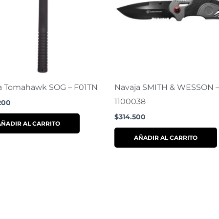
a Tomahawk SOG – F01TN
Navaja SMITH & WESSON 
1100038
200
$
314.500
AÑADIR AL CARRITO
AÑADIR AL CARRITO