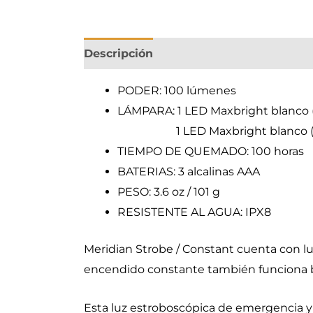
Descripción
PODER:
100 lúmenes
LÁMPARA:
1 LED Maxbright blanco
1 LED Maxbright blanco (c
TIEMPO DE QUEMADO:
100 horas
BATERIAS:
3 alcalinas AAA
PESO:
3.6 oz / 101 g
RESISTENTE AL AGUA:
IPX8
Meridian Strobe / Constant cuenta con l
encendido constante también funciona b
Esta luz estroboscópica de emergencia y l