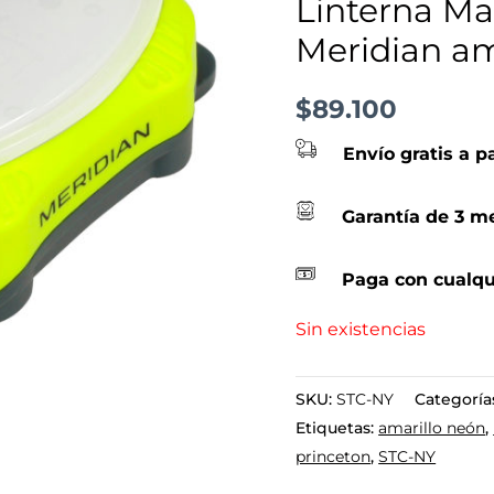
Linterna M
Meridian am
$
89.100
Envío gratis a p
Garantía de 3 me
Paga con cualqu
Sin existencias
SKU:
STC-NY
Categoría
Etiquetas:
amarillo neón
,
princeton
,
STC-NY