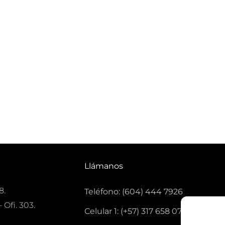
Llámanos
8.
Teléfono: (604) 444 7926
 Ofi. 303.
Celular 1: (+57) 317 658 0771