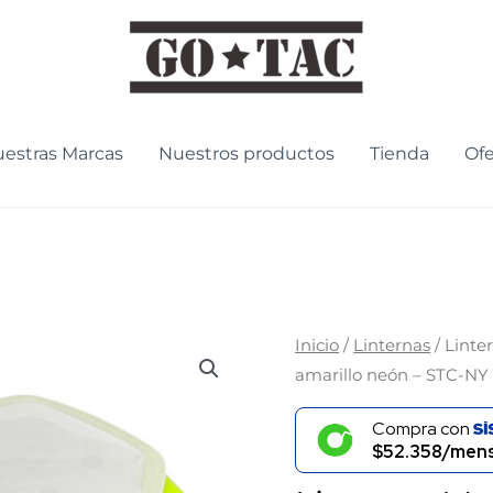
estras Marcas
Nuestros productos
Tienda
Ofe
Inicio
/
Linternas
/ Lint
amarillo neón – STC-NY
Compra con
$52.358/mens