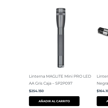
Linterna MAGLITE Mini PRO LED
Linte
AA Gris Caja – SP2P097
Negra
$
254.150
$
164.1
AÑADIR AL CARRITO