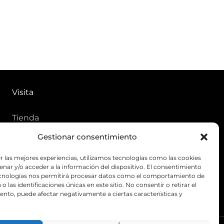
Visita
Tienda
Gestionar consentimiento
Ofertas
Aviso de privacidad
r las mejores experiencias, utilizamos tecnologías como las cookies
nar y/o acceder a la información del dispositivo. El consentimiento
Política de tratamiento de
ecnologías nos permitirá procesar datos como el comportamiento de
o las identificaciones únicas en este sitio. No consentir o retirar el
datos personales
nto, puede afectar negativamente a ciertas características y