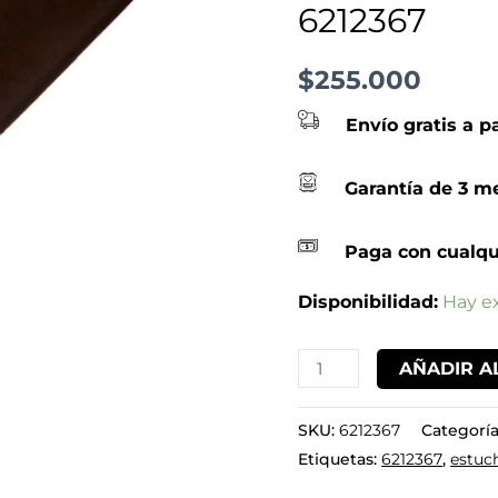
6212367
6212367
cantidad
$
255.000
Envío gratis a p
Garantía de 3 me
Paga con cualqu
Disponibilidad:
Hay ex
AÑADIR A
SKU:
6212367
Categoría
Etiquetas:
6212367
,
estuc