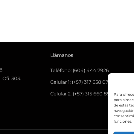
Llámanos
8.
Teléfono: (604) 444 7926
 Ofi. 303.
Celular 1: (+57) 317 658 0771
Celular 2: (+57) 315 660 8501
Para ofrece
para almace
de estas t
navegación 
consentimie
funciones.