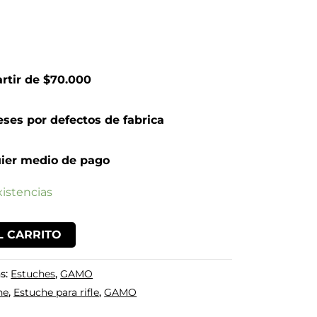
artir de $70.000
ses por defectos de fabrica
ier medio de pago
istencias
L CARRITO
s:
Estuches
,
GAMO
he
,
Estuche para rifle
,
GAMO