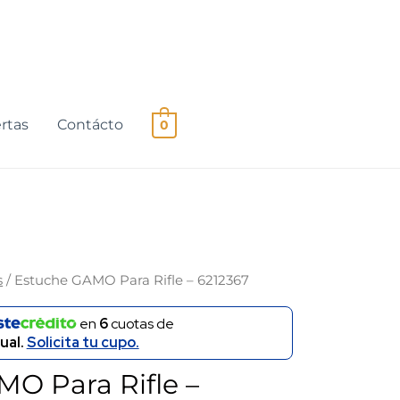
rtas
Contácto
0
s
/ Estuche GAMO Para Rifle – 6212367
en
6
cuotas de
ual.
Solicita tu cupo.
O Para Rifle –