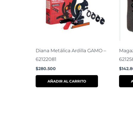
Diana Metálica Ardilla GAMO –
Magaz
62122081
62125
$
280.500
$
142.
AÑADIR AL CARRITO