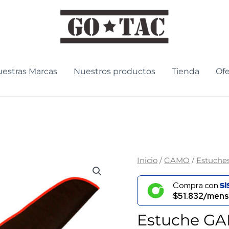
estras Marcas
Nuestros productos
Tienda
Ofe
Estuche
Inicio
/
GAMO
/
Estuche
GAMO
Compra con
Para
$51.832/mens
Rifle
Estuche GAM
-