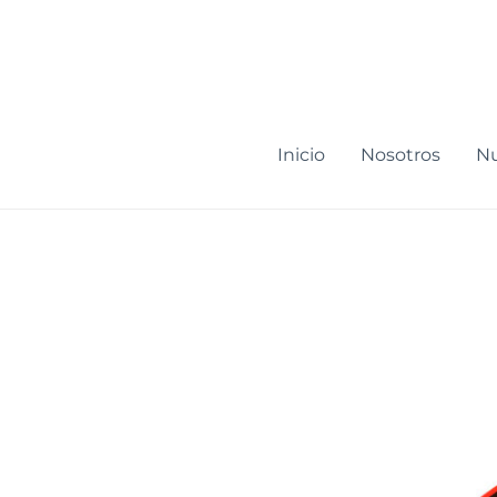
Ir
al
contenido
Inicio
Nosotros
Nu