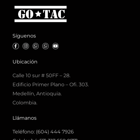
Síguenos
F
I
W
W
Y
a
n
h
h
o
c
s
a
a
u
e
t
t
t
t
b
a
s
s
u
Ubicación
o
g
a
a
b
o
r
p
p
e
k
a
p
p
Calle 10 sur # 50FF – 28.
-
m
f
Edificio Primer Plano – Ofi. 303.
Medellín, Antioquia.
Colombia.
Llámanos
Teléfono: (604) 444 7926