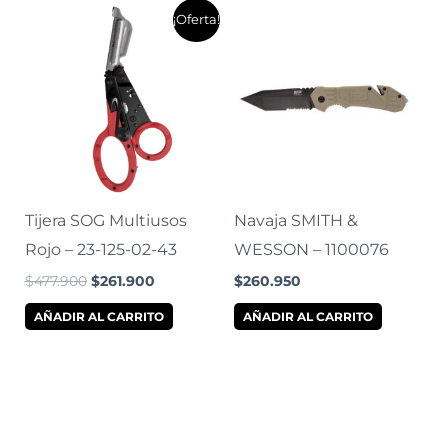
El
El
¡Oferta!
precio
precio
original
actual
era:
es:
$477.900.
$261.900.
Tijera SOG Multiusos
Navaja SMITH &
Rojo – 23-125-02-43
WESSON – 1100076
$
477.900
$
261.900
$
260.950
AÑADIR AL CARRITO
AÑADIR AL CARRITO