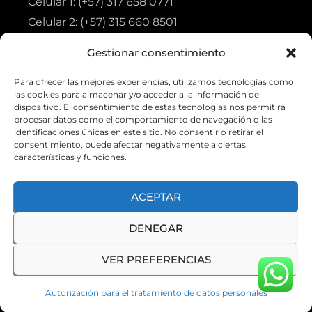
Celular 1: (+57) 317 658 0771
Celular 2: (+57) 315 660 8501
Gestionar consentimiento
Visita
Para ofrecer las mejores experiencias, utilizamos tecnologías como
Tienda
las cookies para almacenar y/o acceder a la información del
Ofertas
dispositivo. El consentimiento de estas tecnologías nos permitirá
procesar datos como el comportamiento de navegación o las
Aviso de privacidad
identificaciones únicas en este sitio. No consentir o retirar el
consentimiento, puede afectar negativamente a ciertas
Política de tratamiento de datos personales
características y funciones.
ACEPTAR
DENEGAR
© GO-TAC 2026. Todos los derechos reservados
VER PREFERENCIAS
GOTAC
Autorización para el tratamiento de datos personales