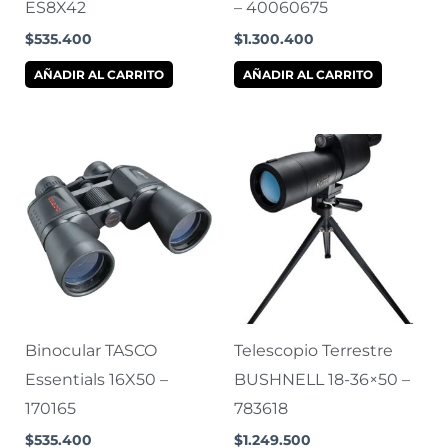
ES8X42
– 40060675
$
535.400
$
1.300.400
AÑADIR AL CARRITO
AÑADIR AL CARRITO
Binocular TASCO
Telescopio Terrestre
Essentials 16X50 –
BUSHNELL 18-36×50 –
170165
783618
$
535.400
$
1.249.500