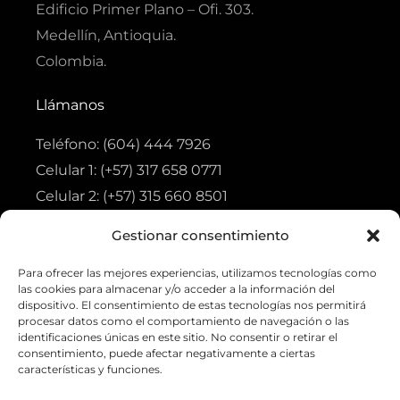
Edificio Primer Plano – Ofi. 303.
Medellín, Antioquia.
Colombia.
Llámanos
Teléfono: (604) 444 7926
Celular 1: (+57) 317 658 0771
Celular 2: (+57) 315 660 8501
Gestionar consentimiento
Visita
Para ofrecer las mejores experiencias, utilizamos tecnologías como
Tienda
las cookies para almacenar y/o acceder a la información del
Ofertas
dispositivo. El consentimiento de estas tecnologías nos permitirá
procesar datos como el comportamiento de navegación o las
Aviso de privacidad
identificaciones únicas en este sitio. No consentir o retirar el
consentimiento, puede afectar negativamente a ciertas
Política de tratamiento de datos personales
características y funciones.