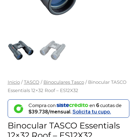
Inicio
/
TASCO
/
Binoculares Tasco
/ Binocular TASCO
Essentials 12×32 Roof – ES12X32
Compra con
en
6
cuotas de
$39.738/mensual.
Solicita tu cupo.
Binocular TASCO Essentials
12×32 Roof – ES12X32