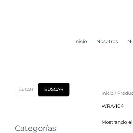
Ir
al
contenido
Inicio
Nosotros
Nu
B
u
BUSCAR
Inicio
/ Produc
s
c
WRA-104
a
Mostrando el
r
Categorías
p