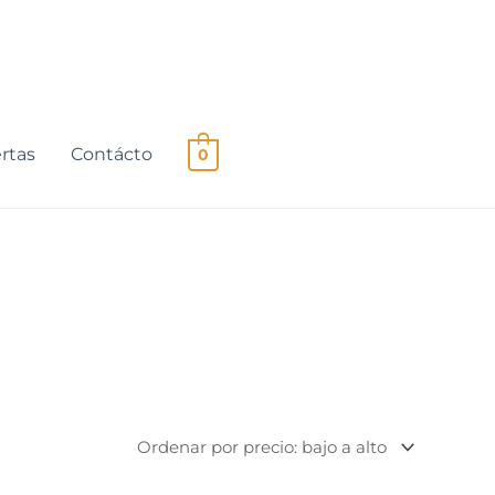
rtas
Contácto
0