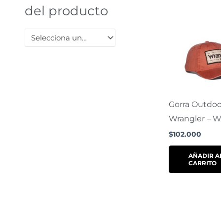
del producto
o
r
Selecciona una categoría
:
Gorra Outdoo
Wrangler – 
$
102.000
AÑADIR A
CARRITO