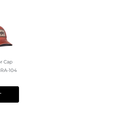
r Cap
WRA-104
L