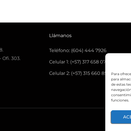
Llámanos
8.
Teléfono: (604) 444 7926
 Ofi. 303.
Celular 1: (+57) 317 658 0771
Celular 2: (+57) 315 660 8501
Para ofrece
para almace
de estas t
navegación 
consentimie
funciones.
AC