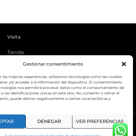
Visita
Tienda
Gestionar consentimiento
Ofertas
Aviso de privacidad
r las mejores experiencias, utilizamos tecnologías como las cookies
nar y/o acceder a la información del dispositivo. El consentimiento
Política de tratamiento de
ecnologías nos permitirá procesar datos como el comportamiento de
o las identificaciones únicas en este sitio. No consentir o retirar el
datos personales
nto, puede afectar negativamente a ciertas características y
EPTAR
DENEGAR
VER PREFERENCIAS
GOTAC
Autorización para el tratamiento de datos personales