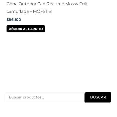
Gorra Outdoor Cap Realtree Mossy Oak
camuflada – MOFS11B
$
96.100
AÑADIR AL CARRITO
B
u
BUSCAR
s
c
a