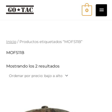
Ir
MEN
0
al
contenido
PRI
Ordenado
por
precio:
bajo
a
Inicio
/ Productos etiquetados “MOFS11B”
alto
MOFS11B
Mostrando los 2 resultados