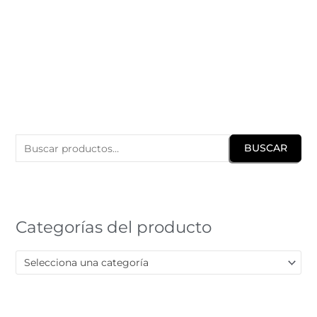
B
u
BUSCAR
s
c
a
r
Categorías del producto
p
o
Selecciona una categoría
r
: