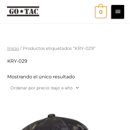
Ir
MEN
0
al
contenido
PRI
Inicio
/ Productos etiquetados “KRY-029”
KRY-029
Mostrando el único resultado