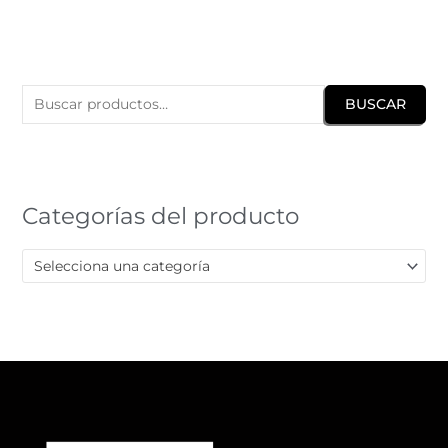
B
u
BUSCAR
s
c
a
r
Categorías del producto
p
o
Selecciona una categoría
r
: