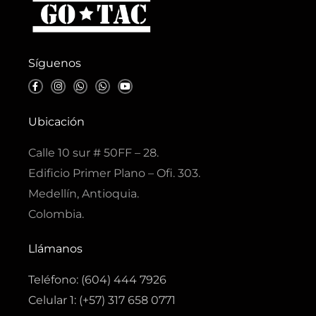
Síguenos
F
I
W
W
Y
a
n
h
h
o
c
s
a
a
u
e
t
t
t
t
b
a
s
s
u
Ubicación
o
g
a
a
b
o
r
p
p
e
k
a
p
p
Calle 10 sur # 50FF – 28.
-
m
f
Edificio Primer Plano – Ofi. 303.
Medellín, Antioquia.
Colombia.
Llámanos
Teléfono: (604) 444 7926
Celular 1: (+57) 317 658 0771