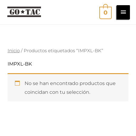
Ir
MEN
0
al
contenido
PRI
Inicio
/ Productos etiquetados “IMPXL-BK”
IMPXL-BK
No se han encontrado productos que
coincidan con tu selección.