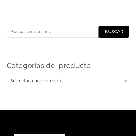
B
u
BUSCAR
s
c
a
r
Categorías del producto
p
o
Selecciona una categoría
r
: