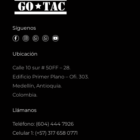
Síguenos
F
I
W
W
Y
a
n
h
h
o
c
s
a
a
u
e
t
t
t
t
b
a
s
s
u
Ubicación
o
g
a
a
b
o
r
p
p
e
k
a
p
p
Calle 10 sur # 50FF – 28.
-
m
f
Edificio Primer Plano – Ofi. 303.
Medellín, Antioquia.
Colombia.
Llámanos
Teléfono: (604) 444 7926
Celular 1: (+57) 317 658 0771