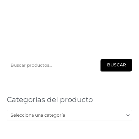
B
u
BUSCAR
s
c
a
r
Categorías del producto
p
o
Selecciona una categoría
r
: