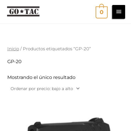
Ir
MEN
0
al
contenido
PRI
Inicio
/ Productos etiquetados “GP-20”
GP-20
Mostrando el único resultado