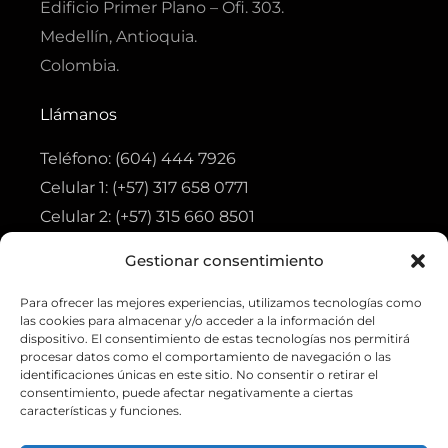
Edificio Primer Plano – Ofi. 303.
Medellín, Antioquia.
Colombia.
Llámanos
Teléfono: (604) 444 7926
Celular 1: (+57) 317 658 0771
Celular 2: (+57) 315 660 8501
Gestionar consentimiento
Visita
Para ofrecer las mejores experiencias, utilizamos tecnologías como
Tienda
las cookies para almacenar y/o acceder a la información del
Ofertas
dispositivo. El consentimiento de estas tecnologías nos permitirá
procesar datos como el comportamiento de navegación o las
Aviso de privacidad
identificaciones únicas en este sitio. No consentir o retirar el
consentimiento, puede afectar negativamente a ciertas
Política de tratamiento de datos personales
características y funciones.