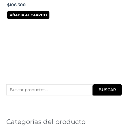
$
106.300
AÑADIR AL CARRITO
B
u
BUSCAR
s
c
a
r
Categorías del producto
p