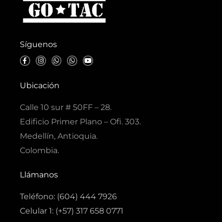
Síguenos
F
I
W
W
Y
a
n
h
h
o
c
s
a
a
u
e
t
t
t
t
b
a
s
s
u
Ubicación
o
g
a
a
b
o
r
p
p
e
k
a
p
p
Calle 10 sur # 50FF – 28.
-
m
f
Edificio Primer Plano – Ofi. 303.
Medellín, Antioquia.
Colombia.
Llámanos
Teléfono: (604) 444 7926
Celular 1: (+57) 317 658 0771