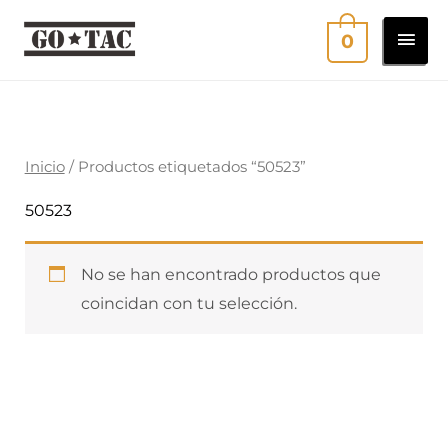
Ir
MEN
0
al
contenido
PRI
Inicio
/ Productos etiquetados “50523”
50523
No se han encontrado productos que
coincidan con tu selección.