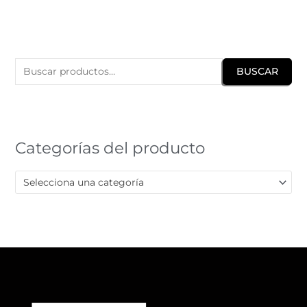
B
u
BUSCAR
s
c
a
r
Categorías del producto
p
o
Selecciona una categoría
r
: