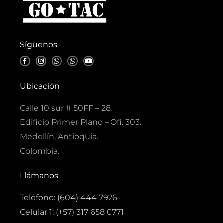
Síguenos
F
I
W
W
Y
a
n
h
h
o
c
s
a
a
u
e
t
t
t
t
b
a
s
s
u
Ubicación
o
g
a
a
b
o
r
p
p
e
k
a
p
p
Calle 10 sur # 50FF – 28.
-
m
f
Edificio Primer Plano – Ofi. 303.
Medellín, Antioquia.
Colombia.
Llámanos
Teléfono: (604) 444 7926
Celular 1: (+57) 317 658 0771