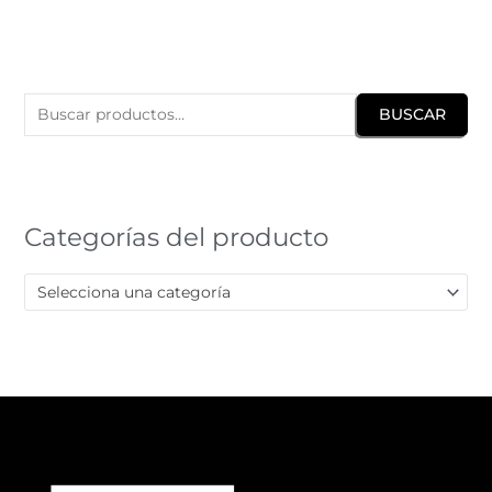
B
u
BUSCAR
s
c
a
r
Categorías del producto
p
o
Selecciona una categoría
r
: