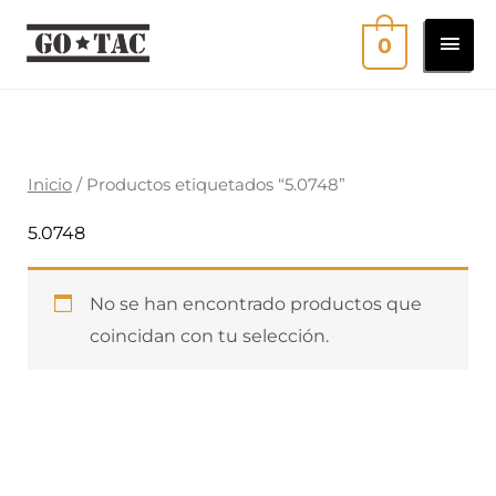
Ir
MEN
0
al
contenido
PRI
Inicio
/ Productos etiquetados “5.0748”
5.0748
No se han encontrado productos que
coincidan con tu selección.