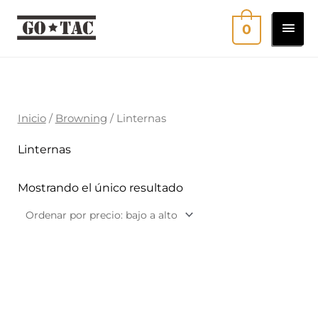
Ir
MEN
0
al
contenido
PRI
Inicio
/
Browning
/ Linternas
Linternas
Mostrando el único resultado