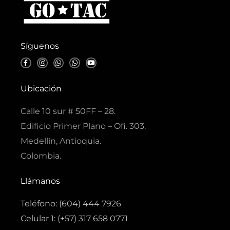
Síguenos
F
I
W
W
Y
a
n
h
h
o
c
s
a
a
u
e
t
t
t
t
b
a
s
s
u
Ubicación
o
g
a
a
b
o
r
p
p
e
k
a
p
p
Calle 10 sur # 50FF – 28.
-
m
f
Edificio Primer Plano – Ofi. 303.
Medellín, Antioquia.
Colombia.
Llámanos
Teléfono: (604) 444 7926
Celular 1: (+57) 317 658 0771