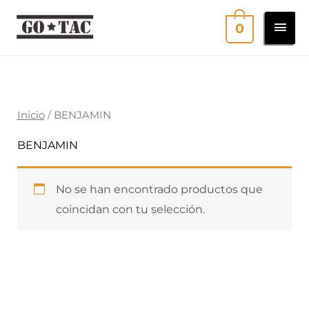
Ir
MEN
0
al
contenido
PRI
Inicio
/ BENJAMIN
BENJAMIN
No se han encontrado productos que
coincidan con tu selección.